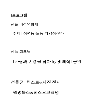
[프로그램]
선들 여성영화제
·
·
·
_주제 | 성평등
노동
다양성
연대
선들 피크닉
_[사랑과 존경을 담아 by 맞배집] 공연
선들전 | 텍스트&사진 전시
_월명북스&피스오브월명