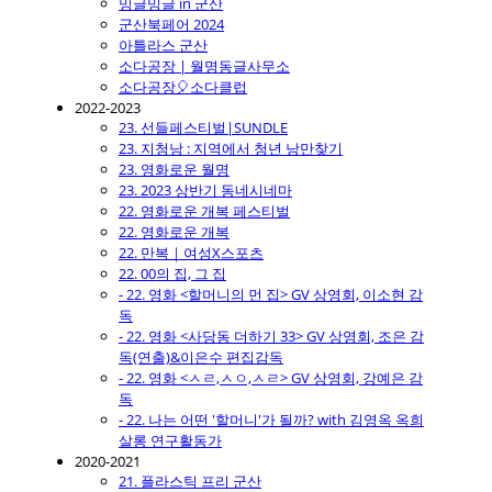
밍글밍글 in 군산
군산북페어 2024
아틀라스 군산
소다공장 | 월명동글사무소
소다공장🎈소다클럽
2022-2023
23. 선들페스티벌|SUNDLE
23. 지청낭 : 지역에서 청년 낭만찾기
23. 영화로운 월명
23. 2023 상반기 동네시네마
22. 영화로운 개복 페스티벌
22. 영화로운 개복
22. 만복｜여성X스포츠
22. 00의 집, 그 집
- 22. 영화 <할머니의 먼 집> GV 상영회, 이소현 감
독
- 22. 영화 <사당동 더하기 33> GV 상영회, 조은 감
독(연출)&이은수 편집감독
- 22. 영화 <ㅅㄹ,ㅅㅇ,ㅅㄹ> GV 상영회, 강예은 감
독
- 22. 나는 어떤 '할머니'가 될까? with 김영옥 옥희
살롱 연구활동가
2020-2021
21. 플라스틱 프리 군산