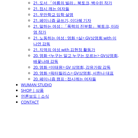
21. 도서 「여름의 빌라」북토크, 백수린 작가
21. 접시 깨는 여자들
21. 우만학교 입학 설명
21. 페미니즘 글쓰기, 이다혜 기자
21. 말하는 여성 : 「폭력의 진부함」 북토크, 이라
영 작가
21. 노동하는 여성 : 영화 <실> GV상영회 with 이
나연 감독
21. 지역의 여성 with 김현정 활동가
20. 영화 <누구는 알고 누구는 모르는> GV상영회,
배꽃나래 감독
20. 영화 <이태원> GV 상영회, 강유가람 감독
20. 영화 <워터릴리스> GV상영회, 서한나 대표
20. 페미니즘 캠프 : 접시깨는 여자들
WUMAN STUDIO
SHOP｜상품
언론보도｜소식
CONTACT