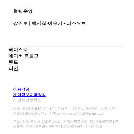
협력운영
강위로 | 백서희·이슬기 - 피스오브
페이스북
네이버 블로그
밴드
라인
이용약관
개인정보처리방침
사업자정보확인
상호: 우만(WUMAN) | 대표: 김나은 | 개인정보관리책임자: 김나은 |
전화: 010-5852-0446 | 이메일: wuman.official@gmail.com
주소: 전북 군산시 영화동 1-10 | 사업자등록번호:
534-30-00795
| 통
신판매:
2020-전북군산-00498
| 호스팅제공자: (주)식스샵