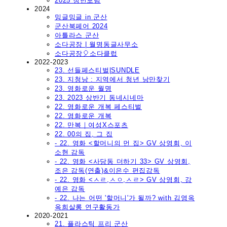
2025 청년포럼
2024
밍글밍글 in 군산
군산북페어 2024
아틀라스 군산
소다공장 | 월명동글사무소
소다공장🎈소다클럽
2022-2023
23. 선들페스티벌|SUNDLE
23. 지청낭 : 지역에서 청년 낭만찾기
23. 영화로운 월명
23. 2023 상반기 동네시네마
22. 영화로운 개복 페스티벌
22. 영화로운 개복
22. 만복｜여성X스포츠
22. 00의 집, 그 집
- 22. 영화 <할머니의 먼 집> GV 상영회, 이
소현 감독
- 22. 영화 <사당동 더하기 33> GV 상영회,
조은 감독(연출)&이은수 편집감독
- 22. 영화 <ㅅㄹ,ㅅㅇ,ㅅㄹ> GV 상영회, 강
예은 감독
- 22. 나는 어떤 '할머니'가 될까? with 김영옥
옥희살롱 연구활동가
2020-2021
21. 플라스틱 프리 군산