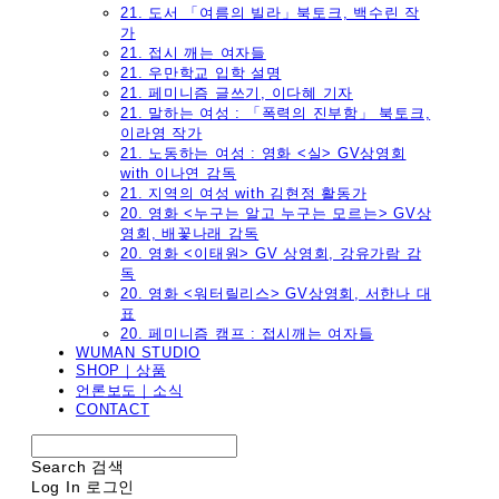
21. 도서 「여름의 빌라」북토크, 백수린 작
가
21. 접시 깨는 여자들
21. 우만학교 입학 설명
21. 페미니즘 글쓰기, 이다혜 기자
21. 말하는 여성 : 「폭력의 진부함」 북토크,
이라영 작가
21. 노동하는 여성 : 영화 <실> GV상영회
with 이나연 감독
21. 지역의 여성 with 김현정 활동가
20. 영화 <누구는 알고 누구는 모르는> GV상
영회, 배꽃나래 감독
20. 영화 <이태원> GV 상영회, 강유가람 감
독
20. 영화 <워터릴리스> GV상영회, 서한나 대
표
20. 페미니즘 캠프 : 접시깨는 여자들
WUMAN STUDIO
SHOP｜상품
언론보도｜소식
CONTACT
Search
검색
Log In
로그인