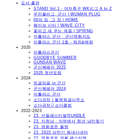
도서 출판
STAND Vol.1 - 여자축구 WK리그 A to Z
우만플러그, 군산 | WUMAN PLUG
00의 집, 그 집 | HOME
웨이브 시티 | WAVE CITY
꽃피고 새 우는 계절 | SPRING
아틀라스 군산 : 군산영화지도
아틀라스 군산 1호 - 워킹&매핑
2025
아틀라스군산
GOODBYE SUMMER
GUNSAN WAVE
군산북페어 2025
2025 청년포럼
2024
밍글밍글 in 군산
군산북페어 2024
아틀라스 군산
소다공장 | 월명동글사무소
소다공장🎈소다클럽
2022-2023
23. 선들페스티벌|SUNDLE
23. 지청낭 : 지역에서 청년 낭만찾기
23. 영화로운 월명
23. 2023 상반기 동네시네마
22. 영화로운 개복 페스티벌