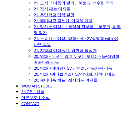
21. 도서 「여름의 빌라」북토크, 백수린 작가
21. 접시 깨는 여자들
21. 우만학교 입학 설명
21. 페미니즘 글쓰기, 이다혜 기자
21. 말하는 여성 : 「폭력의 진부함」 북토크, 이라
영 작가
21. 노동하는 여성 : 영화 <실> GV상영회 with 이
나연 감독
21. 지역의 여성 with 김현정 활동가
20. 영화 <누구는 알고 누구는 모르는> GV상영회,
배꽃나래 감독
20. 영화 <이태원> GV 상영회, 강유가람 감독
20. 영화 <워터릴리스> GV상영회, 서한나 대표
20. 페미니즘 캠프 : 접시깨는 여자들
WUMAN STUDIO
SHOP｜상품
언론보도｜소식
CONTACT