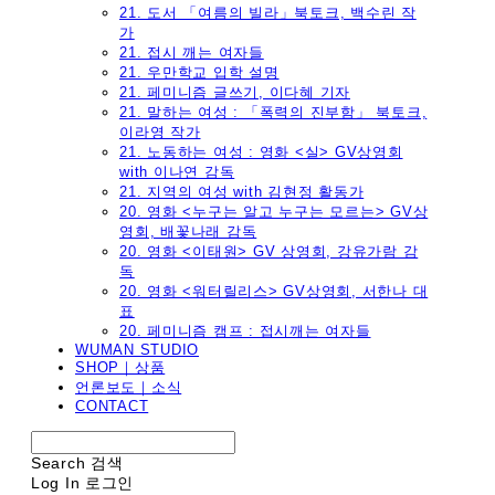
21. 도서 「여름의 빌라」북토크, 백수린 작
가
21. 접시 깨는 여자들
21. 우만학교 입학 설명
21. 페미니즘 글쓰기, 이다혜 기자
21. 말하는 여성 : 「폭력의 진부함」 북토크,
이라영 작가
21. 노동하는 여성 : 영화 <실> GV상영회
with 이나연 감독
21. 지역의 여성 with 김현정 활동가
20. 영화 <누구는 알고 누구는 모르는> GV상
영회, 배꽃나래 감독
20. 영화 <이태원> GV 상영회, 강유가람 감
독
20. 영화 <워터릴리스> GV상영회, 서한나 대
표
20. 페미니즘 캠프 : 접시깨는 여자들
WUMAN STUDIO
SHOP｜상품
언론보도｜소식
CONTACT
Search
검색
Log In
로그인