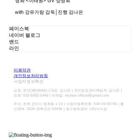
영화 <이태원> GV 상영회
with 강유가람 감독│진행 김나은
페이스북
네이버 블로그
밴드
라인
이용약관
개인정보처리방침
사업자정보확인
상호: 우만(WUMAN) | 대표: 김나은 | 개인정보관리책임자: 김나은 |
전화: 010-5852-0446 | 이메일: wuman.official@gmail.com
주소: 전북 군산시 영화동 1-10 | 사업자등록번호:
534-30-00795
| 통
신판매:
2020-전북군산-00498
| 호스팅제공자: (주)식스샵