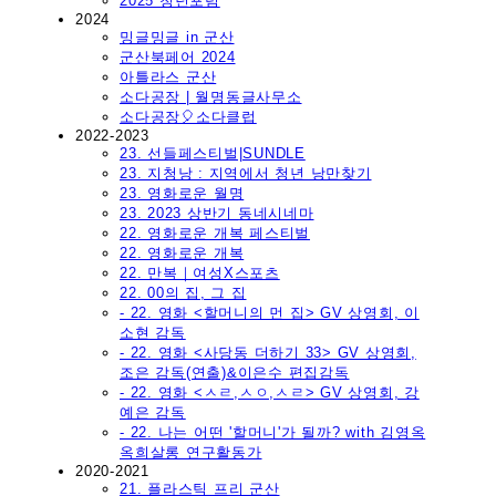
2025 청년포럼
2024
밍글밍글 in 군산
군산북페어 2024
아틀라스 군산
소다공장 | 월명동글사무소
소다공장🎈소다클럽
2022-2023
23. 선들페스티벌|SUNDLE
23. 지청낭 : 지역에서 청년 낭만찾기
23. 영화로운 월명
23. 2023 상반기 동네시네마
22. 영화로운 개복 페스티벌
22. 영화로운 개복
22. 만복｜여성X스포츠
22. 00의 집, 그 집
- 22. 영화 <할머니의 먼 집> GV 상영회, 이
소현 감독
- 22. 영화 <사당동 더하기 33> GV 상영회,
조은 감독(연출)&이은수 편집감독
- 22. 영화 <ㅅㄹ,ㅅㅇ,ㅅㄹ> GV 상영회, 강
예은 감독
- 22. 나는 어떤 '할머니'가 될까? with 김영옥
옥희살롱 연구활동가
2020-2021
21. 플라스틱 프리 군산