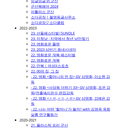
밍글밍글 in 군산
군산북페어 2024
아틀라스 군산
소다공장 | 월명동글사무소
소다공장🎈소다클럽
2022-2023
23. 선들페스티벌|SUNDLE
23. 지청낭 : 지역에서 청년 낭만찾기
23. 영화로운 월명
23. 2023 상반기 동네시네마
22. 영화로운 개복 페스티벌
22. 영화로운 개복
22. 만복｜여성X스포츠
22. 00의 집, 그 집
- 22. 영화 <할머니의 먼 집> GV 상영회, 이소현 감
독
- 22. 영화 <사당동 더하기 33> GV 상영회, 조은 감
독(연출)&이은수 편집감독
- 22. 영화 <ㅅㄹ,ㅅㅇ,ㅅㄹ> GV 상영회, 강예은 감
독
- 22. 나는 어떤 '할머니'가 될까? with 김영옥 옥희
살롱 연구활동가
2020-2021
21. 플라스틱 프리 군산