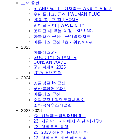
도서 출판
STAND Vol.1 - 여자축구 WK리그 A to Z
우만플러그, 군산 | WUMAN PLUG
00의 집, 그 집 | HOME
웨이브 시티 | WAVE CITY
꽃피고 새 우는 계절 | SPRING
아틀라스 군산 : 군산영화지도
아틀라스 군산 1호 - 워킹&매핑
2025
아틀라스군산
GOODBYE SUMMER
GUNSAN WAVE
군산북페어 2025
2025 청년포럼
2024
밍글밍글 in 군산
군산북페어 2024
아틀라스 군산
소다공장 | 월명동글사무소
소다공장🎈소다클럽
2022-2023
23. 선들페스티벌|SUNDLE
23. 지청낭 : 지역에서 청년 낭만찾기
23. 영화로운 월명
23. 2023 상반기 동네시네마
22. 영화로운 개복 페스티벌