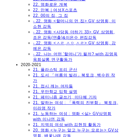
22. 영화로운 개복
22. 만복｜여성X스포츠
22. 00의 집, 그 집
- 22. 영화 <할머니의 먼 집> GV 상영회, 이
소현 감독
- 22. 영화 <사당동 더하기 33> GV 상영회,
조은 감독(연출)&이은수 편집감독
- 22. 영화 <ㅅㄹ,ㅅㅇ,ㅅㄹ> GV 상영회, 강
예은 감독
- 22. 나는 어떤 '할머니'가 될까? with 김영옥
옥희살롱 연구활동가
2020-2021
21. 플라스틱 프리 군산
21. 도서 「여름의 빌라」북토크, 백수린 작
가
21. 접시 깨는 여자들
21. 우만학교 입학 설명
21. 페미니즘 글쓰기, 이다혜 기자
21. 말하는 여성 : 「폭력의 진부함」 북토크,
이라영 작가
21. 노동하는 여성 : 영화 <실> GV상영회
with 이나연 감독
21. 지역의 여성 with 김현정 활동가
20. 영화 <누구는 알고 누구는 모르는> GV상
영회, 배꽃나래 감독