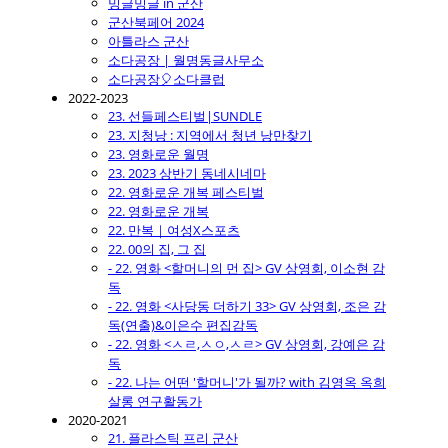
밍글밍글 in 군산
군산북페어 2024
아틀라스 군산
소다공장 | 월명동글사무소
소다공장🎈소다클럽
2022-2023
23. 선들페스티벌|SUNDLE
23. 지청낭 : 지역에서 청년 낭만찾기
23. 영화로운 월명
23. 2023 상반기 동네시네마
22. 영화로운 개복 페스티벌
22. 영화로운 개복
22. 만복｜여성X스포츠
22. 00의 집, 그 집
- 22. 영화 <할머니의 먼 집> GV 상영회, 이소현 감
독
- 22. 영화 <사당동 더하기 33> GV 상영회, 조은 감
독(연출)&이은수 편집감독
- 22. 영화 <ㅅㄹ,ㅅㅇ,ㅅㄹ> GV 상영회, 강예은 감
독
- 22. 나는 어떤 '할머니'가 될까? with 김영옥 옥희
살롱 연구활동가
2020-2021
21. 플라스틱 프리 군산