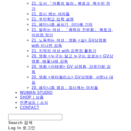
21. 도서 「여름의 빌라」북토크, 백수린 작
가
21. 접시 깨는 여자들
21. 우만학교 입학 설명
21. 페미니즘 글쓰기, 이다혜 기자
21. 말하는 여성 : 「폭력의 진부함」 북토크,
이라영 작가
21. 노동하는 여성 : 영화 <실> GV상영회
with 이나연 감독
21. 지역의 여성 with 김현정 활동가
20. 영화 <누구는 알고 누구는 모르는> GV상
영회, 배꽃나래 감독
20. 영화 <이태원> GV 상영회, 강유가람 감
독
20. 영화 <워터릴리스> GV상영회, 서한나 대
표
20. 페미니즘 캠프 : 접시깨는 여자들
WUMAN STUDIO
SHOP｜상품
언론보도｜소식
CONTACT
Search
검색
Log In
로그인