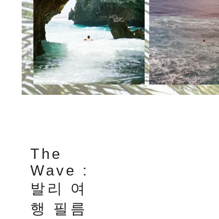
The
Wave :
발리 여
행 필름