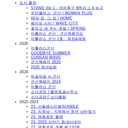
도서 출판
STAND Vol.1 - 여자축구 WK리그 A to Z
우만플러그, 군산 | WUMAN PLUG
00의 집, 그 집 | HOME
웨이브 시티 | WAVE CITY
꽃피고 새 우는 계절 | SPRING
아틀라스 군산 : 군산영화지도
아틀라스 군산 1호 - 워킹&매핑
2025
아틀라스군산
GOODBYE SUMMER
GUNSAN WAVE
군산북페어 2025
2025 청년포럼
2024
밍글밍글 in 군산
군산북페어 2024
아틀라스 군산
소다공장 | 월명동글사무소
소다공장🎈소다클럽
2022-2023
23. 선들페스티벌|SUNDLE
23. 지청낭 : 지역에서 청년 낭만찾기
23. 영화로운 월명
23. 2023 상반기 동네시네마
22. 영화로운 개복 페스티벌