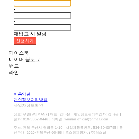
-
-
재입고 시 알림
신청하기
페이스북
네이버 블로그
밴드
라인
이용약관
개인정보처리방침
사업자정보확인
상호: 우만(WUMAN) | 대표: 김나은 | 개인정보관리책임자: 김나은 |
전화: 010-5852-0446 | 이메일: wuman.official@gmail.com
주소: 전북 군산시 영화동 1-10 | 사업자등록번호:
534-30-00795
| 통
신판매:
2020-전북군산-00498
| 호스팅제공자: (주)식스샵