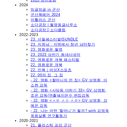
2025 청년포럼
2024
밍글밍글 in 군산
군산북페어 2024
아틀라스 군산
소다공장 | 월명동글사무소
소다공장🎈소다클럽
2022-2023
23. 선들페스티벌|SUNDLE
23. 지청낭 : 지역에서 청년 낭만찾기
23. 영화로운 월명
23. 2023 상반기 동네시네마
22. 영화로운 개복 페스티벌
22. 영화로운 개복
22. 만복｜여성X스포츠
22. 00의 집, 그 집
- 22. 영화 <할머니의 먼 집> GV 상영회, 이
소현 감독
- 22. 영화 <사당동 더하기 33> GV 상영회,
조은 감독(연출)&이은수 편집감독
- 22. 영화 <ㅅㄹ,ㅅㅇ,ㅅㄹ> GV 상영회, 강
예은 감독
- 22. 나는 어떤 '할머니'가 될까? with 김영옥
옥희살롱 연구활동가
2020-2021
21. 플라스틱 프리 군산