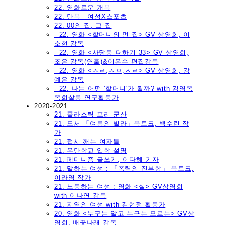
22. 영화로운 개복
22. 만복｜여성X스포츠
22. 00의 집, 그 집
- 22. 영화 <할머니의 먼 집> GV 상영회, 이
소현 감독
- 22. 영화 <사당동 더하기 33> GV 상영회,
조은 감독(연출)&이은수 편집감독
- 22. 영화 <ㅅㄹ,ㅅㅇ,ㅅㄹ> GV 상영회, 강
예은 감독
- 22. 나는 어떤 '할머니'가 될까? with 김영옥
옥희살롱 연구활동가
2020-2021
21. 플라스틱 프리 군산
21. 도서 「여름의 빌라」북토크, 백수린 작
가
21. 접시 깨는 여자들
21. 우만학교 입학 설명
21. 페미니즘 글쓰기, 이다혜 기자
21. 말하는 여성 : 「폭력의 진부함」 북토크,
이라영 작가
21. 노동하는 여성 : 영화 <실> GV상영회
with 이나연 감독
21. 지역의 여성 with 김현정 활동가
20. 영화 <누구는 알고 누구는 모르는> GV상
영회, 배꽃나래 감독