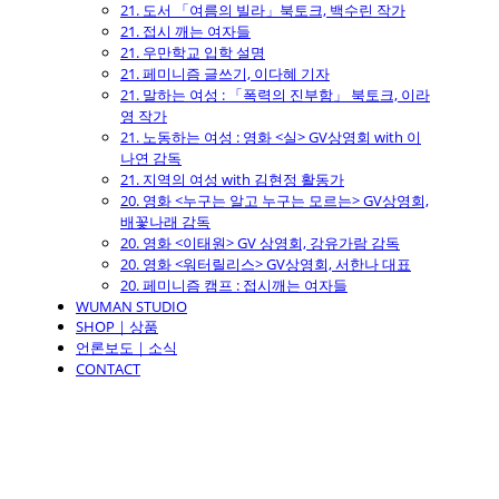
21. 도서 「여름의 빌라」북토크, 백수린 작가
21. 접시 깨는 여자들
21. 우만학교 입학 설명
21. 페미니즘 글쓰기, 이다혜 기자
21. 말하는 여성 : 「폭력의 진부함」 북토크, 이라
영 작가
21. 노동하는 여성 : 영화 <실> GV상영회 with 이
나연 감독
21. 지역의 여성 with 김현정 활동가
20. 영화 <누구는 알고 누구는 모르는> GV상영회,
배꽃나래 감독
20. 영화 <이태원> GV 상영회, 강유가람 감독
20. 영화 <워터릴리스> GV상영회, 서한나 대표
20. 페미니즘 캠프 : 접시깨는 여자들
WUMAN STUDIO
SHOP｜상품
언론보도｜소식
CONTACT